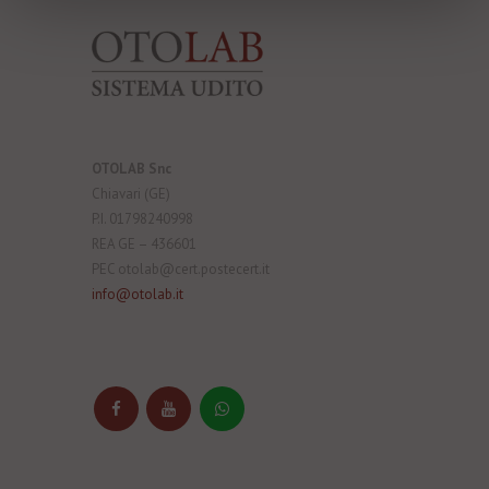
OTOLAB Snc
Chiavari (GE)
P.I. 01798240998
REA GE – 436601
PEC otolab@cert.postecert.it
info@otolab.it