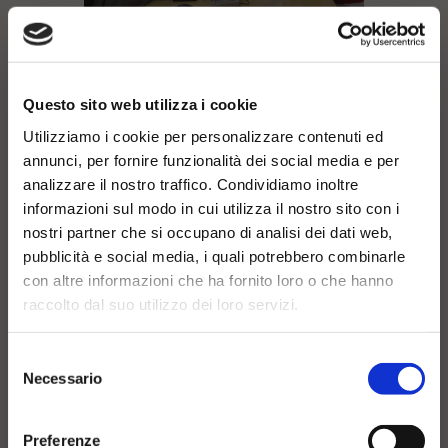
Questo sito web utilizza i cookie
Iscriviti alla newsletter per poter usufruire di
Utilizziamo i cookie per personalizzare contenuti ed
VISITE
una prova gratuita e
annunci, per fornire funzionalità dei social media e per
scaricare il buono del 40% valido in caso di
analizzare il nostro traffico. Condividiamo inoltre
acquisto!
informazioni sul modo in cui utilizza il nostro sito con i
Potrete fissare un appuntamento con il
nostri partner che si occupano di analisi dei dati web,
nostro centro, il nostro personale valuterà
pubblicità e social media, i quali potrebbero combinarle
con voi il percorso più coerente alle vostre
con altre informazioni che ha fornito loro o che hanno
esigenze e la figura professionale più
raccolto dal suo utilizzo dei loro servizi.
indicata con la quale iniziare il percorso.
Selezione
Necessario
del
consenso
AUDIOLOGO
Preferenze