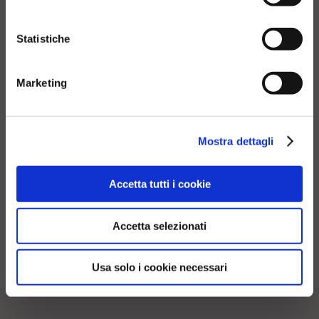
AUDIOMETRISTA
Statistiche
AUDIOPROTESISTA
ASSISTENTE SANITARIO
Marketing
Ho preso visione dell'
Informativa sulla Privacy
e
*
presto il consenso al trattamento dei dati
COUNSELOR
Mostra dettagli
FONIATRA
Accetta tutti i cookie
LOGOPEDISTA
OTORINOLARINGOIATRA
Accetta selezionati
Usa solo i cookie necessari